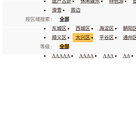
遗产古迹
休闲娱乐
特色游
滑雪
周边
按区域搜索 :
全部
东城区
西城区
海淀区
朝阳
顺义区
大兴区
平谷区
通州
等级 :
全部
AAAAA
AAAA
AAA
AA