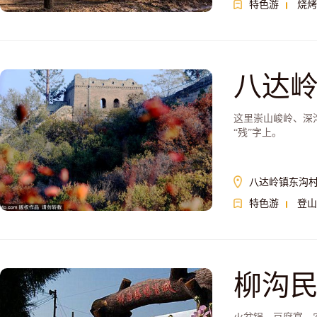
特色游
烧烤
八达
这里崇山峻岭、深
“残”字上。
八达岭镇东沟
特色游
登山
柳沟