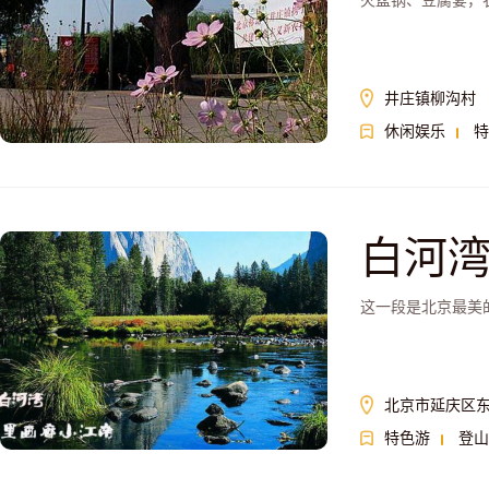
火盆锅、豆腐宴，
井庄镇柳沟村
休闲娱乐
特
白河
这一段是北京最美
北京市延庆区
特色游
登山