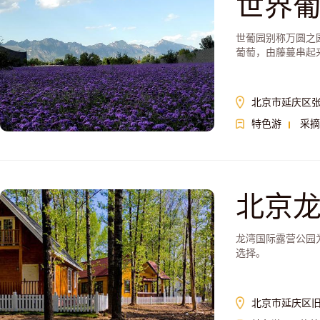
世界
世葡园别称万圆之
葡萄，由藤蔓串起
北京市延庆区
特色游
采摘
北京
龙湾国际露营公园
选择。
北京市延庆区