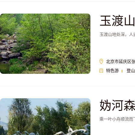
玉渡
玉渡山地处深，人
北京市延庆区张
特色游
登山
妫河
乘一叶小舟顺流而