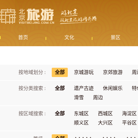
首页
文化
景区
按地域划分 :
全部
京城游玩
京郊旅游
周
按分类搜索 :
全部
遗产古迹
休闲娱乐
特
滑雪
周边
按区域搜索 :
全部
东城区
西城区
海淀区
顺义区
大兴区
平谷区