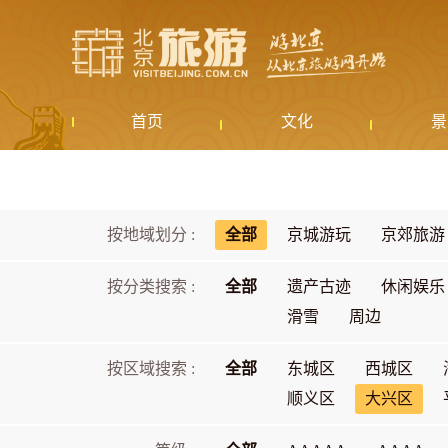
首页
文化
景
按地域划分 :
全部
京城游玩
京郊旅游
按分类搜索 :
全部
遗产古迹
休闲娱乐
滑雪
周边
按区域搜索 :
全部
东城区
西城区
顺义区
大兴区