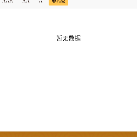
AAA
AA
A
非A级
暂无数据