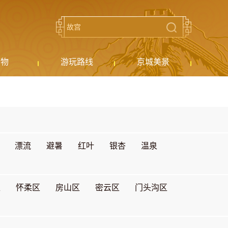
购物
游玩路线
京城美景
漂流
避暑
红叶
银杏
温泉
区
怀柔区
房山区
密云区
门头沟区