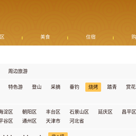
区
美食
住宿
周边旅游
特色游
登山
采摘
垂钓
烧烤
踏青
赏花
海淀区
朝阳区
丰台区
石景山区
延庆区
昌平
平谷区
通州区
天津市
河北省