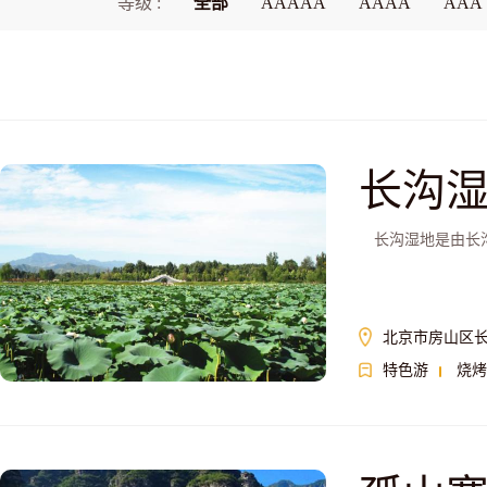
等级 :
全部
AAAAA
AAAA
AAA
长沟
长沟湿地是由长沟
北京市房山区
特色游
烧烤