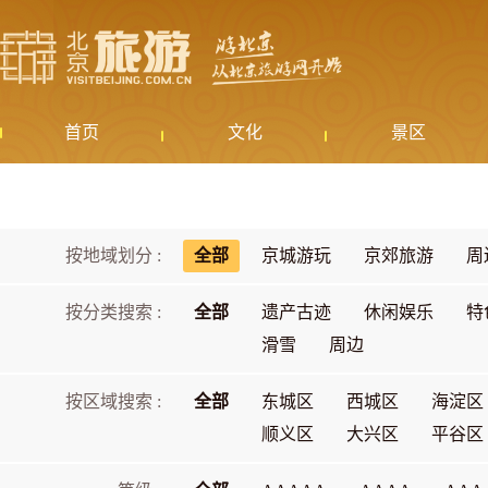
首页
文化
景区
按地域划分 :
全部
京城游玩
京郊旅游
周
按分类搜索 :
全部
遗产古迹
休闲娱乐
特
滑雪
周边
按区域搜索 :
全部
东城区
西城区
海淀区
顺义区
大兴区
平谷区