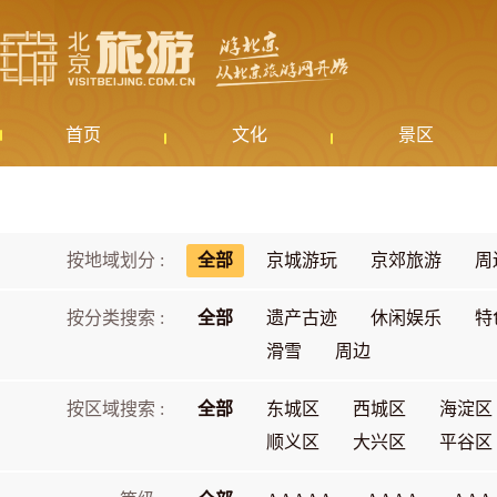
首页
文化
景区
按地域划分 :
全部
京城游玩
京郊旅游
周
按分类搜索 :
全部
遗产古迹
休闲娱乐
特
滑雪
周边
按区域搜索 :
全部
东城区
西城区
海淀区
顺义区
大兴区
平谷区