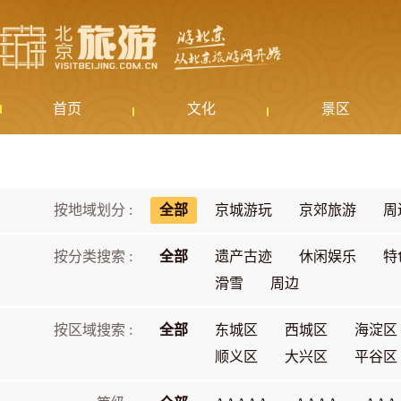
首页
文化
景区
按地域划分 :
全部
京城游玩
京郊旅游
周
按分类搜索 :
全部
遗产古迹
休闲娱乐
特
滑雪
周边
按区域搜索 :
全部
东城区
西城区
海淀区
顺义区
大兴区
平谷区