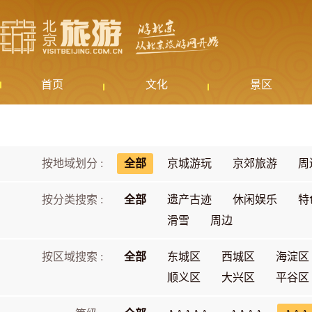
首页
文化
景区
按地域划分 :
全部
京城游玩
京郊旅游
周
按分类搜索 :
全部
遗产古迹
休闲娱乐
特
滑雪
周边
按区域搜索 :
全部
东城区
西城区
海淀区
顺义区
大兴区
平谷区