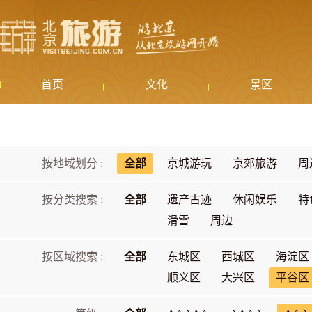
首页
文化
景区
按地域划分 :
全部
京城游玩
京郊旅游
周
按分类搜索 :
全部
遗产古迹
休闲娱乐
特
滑雪
周边
按区域搜索 :
全部
东城区
西城区
海淀区
顺义区
大兴区
平谷区