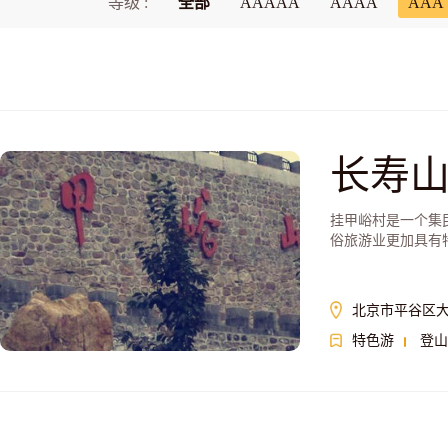
等级 :
全部
AAAAA
AAAA
AAA
长寿
挂甲峪村是一个集
俗旅游业更加具有
北京市平谷区
特色游
登山