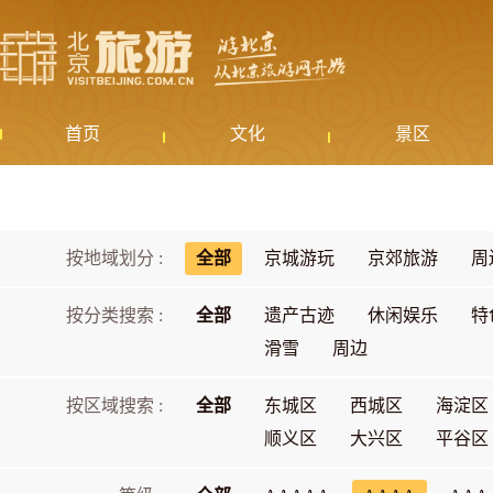
首页
文化
景区
按地域划分 :
全部
京城游玩
京郊旅游
周
按分类搜索 :
全部
遗产古迹
休闲娱乐
特
滑雪
周边
按区域搜索 :
全部
东城区
西城区
海淀区
顺义区
大兴区
平谷区