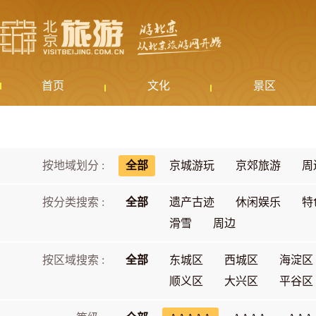
首页
文化
景区
按地域划分 :
全部
京城游玩
京郊旅游
周
按分类搜索 :
全部
遗产古迹
休闲娱乐
特
滑雪
周边
按区域搜索 :
全部
东城区
西城区
海淀区
顺义区
大兴区
平谷区