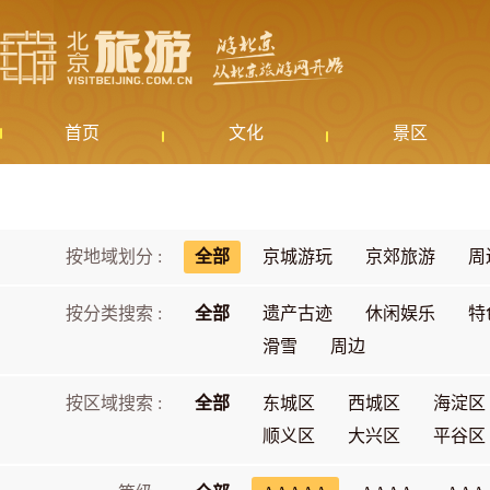
首页
文化
景区
按地域划分 :
全部
京城游玩
京郊旅游
周
按分类搜索 :
全部
遗产古迹
休闲娱乐
特
滑雪
周边
按区域搜索 :
全部
东城区
西城区
海淀区
顺义区
大兴区
平谷区