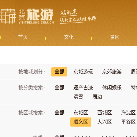
首页
文化
景区
按地域划分 :
全部
京城游玩
京郊旅游
周
按分类搜索 :
全部
遗产古迹
休闲娱乐
特
滑雪
周边
按区域搜索 :
全部
东城区
西城区
海淀区
顺义区
大兴区
平谷区