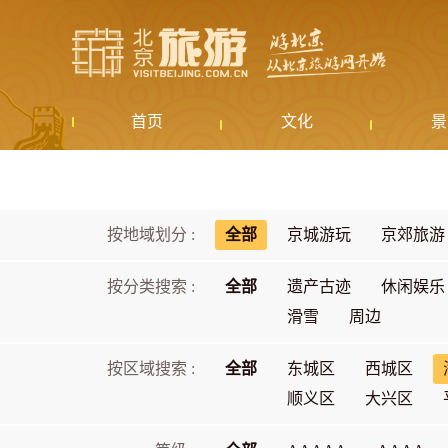
首页
文化
景
按地域划分 :
全部
京城游玩
京郊旅游
按分类搜索 :
全部
遗产古迹
休闲娱乐
滑雪
周边
按区域搜索 :
全部
东城区
西城区
顺义区
大兴区