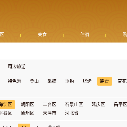
区
美食
住宿
周边旅游
特色游
登山
采摘
垂钓
烧烤
踏青
赏花
海淀区
朝阳区
丰台区
石景山区
延庆区
昌平
平谷区
通州区
天津市
河北省