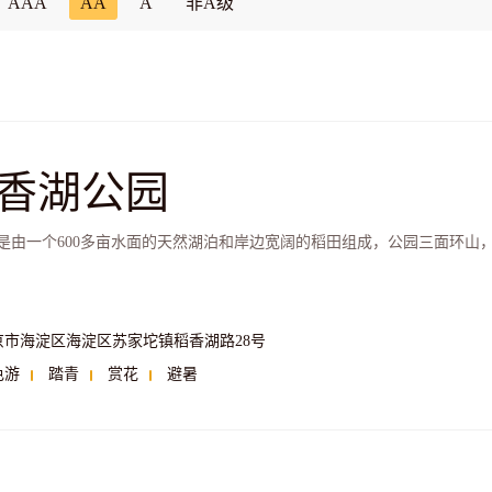
AAA
AA
A
非A级
香湖公园
是由一个600多亩水面的天然湖泊和岸边宽阔的稻田组成，公园三面环山
京市海淀区海淀区苏家坨镇稻香湖路28号
色游
踏青
赏花
避暑