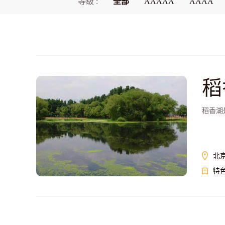
等级 :
全部
AAAAA
AAAA
稻
稻香湖
北
特