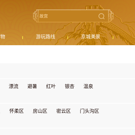
购物
游玩路线
京城美景
漂流
避暑
红叶
银杏
温泉
区
怀柔区
房山区
密云区
门头沟区