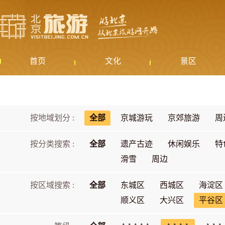
首页
文化
景区
按地域划分 :
全部
京城游玩
京郊旅游
周
按分类搜索 :
全部
遗产古迹
休闲娱乐
特
滑雪
周边
按区域搜索 :
全部
东城区
西城区
海淀区
顺义区
大兴区
平谷区