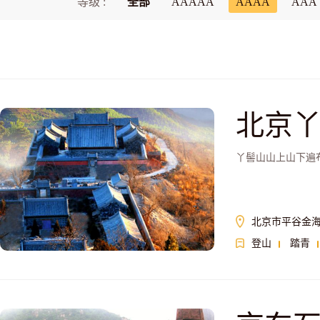
等级 :
全部
AAAAA
AAAA
AAA
北京
丫髻山山上山下遍
北京市平谷金海
登山
踏青