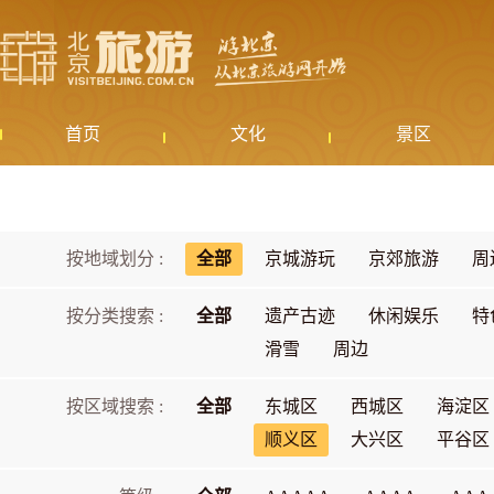
首页
文化
景区
按地域划分 :
全部
京城游玩
京郊旅游
周
按分类搜索 :
全部
遗产古迹
休闲娱乐
特
滑雪
周边
按区域搜索 :
全部
东城区
西城区
海淀区
顺义区
大兴区
平谷区