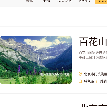
等级 :
全部
AAAAA
AAAA
AAA
百花
百花山国家级自然
基础上晋升为国家
北京市门头沟区
特色游
踏青