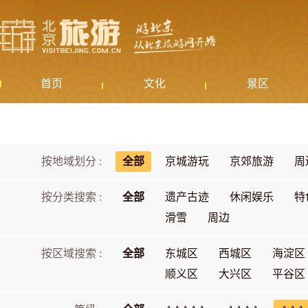
首页
文化
景区
按地域划分 :
全部
京城游玩
京郊旅游
周
按分类搜索 :
全部
遗产古迹
休闲娱乐
特
滑雪
周边
按区域搜索 :
全部
东城区
西城区
海淀区
顺义区
大兴区
平谷区