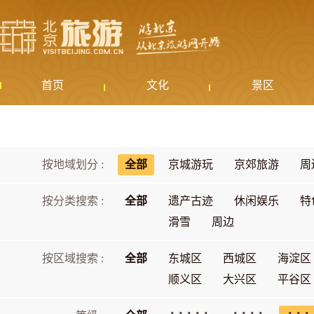
首页
文化
景区
按地域划分 :
全部
京城游玩
京郊旅游
周
按分类搜索 :
全部
遗产古迹
休闲娱乐
特
滑雪
周边
按区域搜索 :
全部
东城区
西城区
海淀区
顺义区
大兴区
平谷区