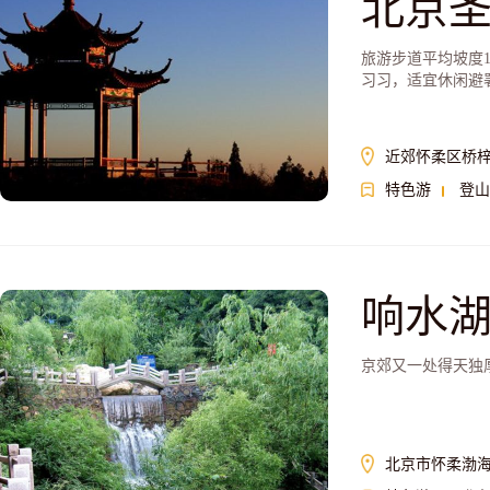
北京
旅游步道平均坡度
习习，适宜休闲避
近郊怀柔区桥梓
特色游
登山
响水
京郊又一处得天独
北京市怀柔渤