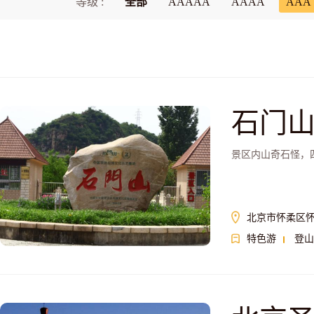
等级 :
全部
AAAAA
AAAA
AAA
石门
景区内山奇石怪，
北京市怀柔区怀
特色游
登山