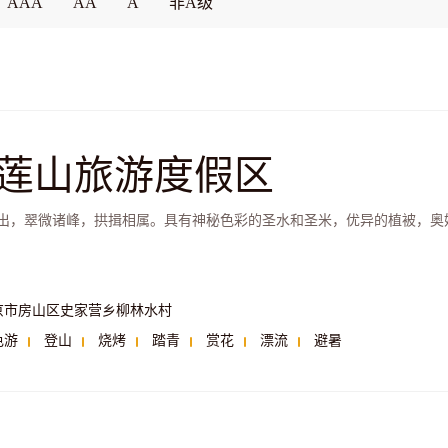
AAA
AA
A
非A级
莲山旅游度假区
出，翠微诸峰，拱揖相属。具有神秘色彩的圣水和圣米，优异的植被，奥
京市房山区史家营乡柳林水村
色游
登山
烧烤
踏青
赏花
漂流
避暑