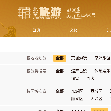
首页
文化
景
按地域划分 :
全部
京城游玩
京郊旅游
按分类搜索 :
全部
遗产古迹
休闲娱乐
滑雪
周边
按区域搜索 :
全部
东城区
西城区
顺义区
大兴区