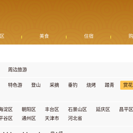
区
美食
住宿
周边旅游
特色游
登山
采摘
垂钓
烧烤
踏青
赏花
海淀区
朝阳区
丰台区
石景山区
延庆区
昌平
平谷区
通州区
天津市
河北省