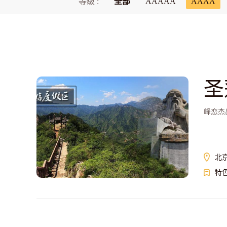
等级 :
全部
AAAAA
AAAA
圣
峰恋杰
北
特