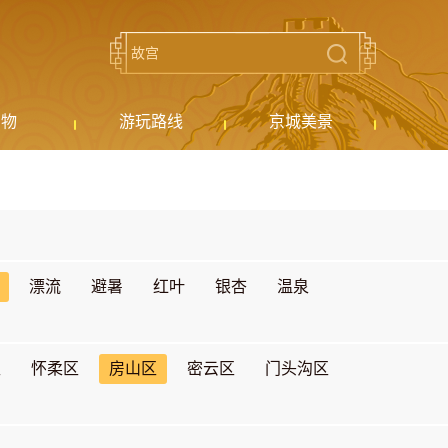
购物
游玩路线
京城美景
漂流
避暑
红叶
银杏
温泉
区
怀柔区
房山区
密云区
门头沟区