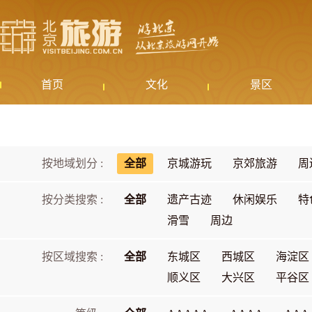
首页
文化
景区
按地域划分 :
全部
京城游玩
京郊旅游
周
按分类搜索 :
全部
遗产古迹
休闲娱乐
特
滑雪
周边
按区域搜索 :
全部
东城区
西城区
海淀区
顺义区
大兴区
平谷区