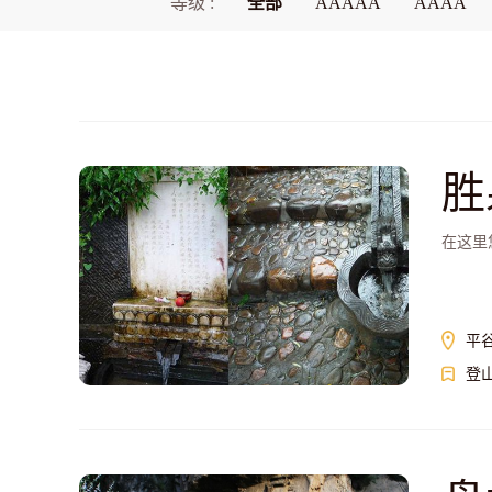
等级 :
全部
AAAAA
AAAA
胜
在这里
平
登