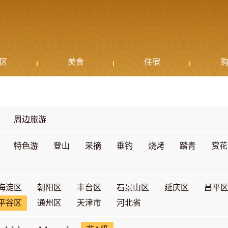
区
美食
住宿
周边旅游
特色游
登山
采摘
垂钓
烧烤
踏青
赏花
海淀区
朝阳区
丰台区
石景山区
延庆区
昌平
平谷区
通州区
天津市
河北省