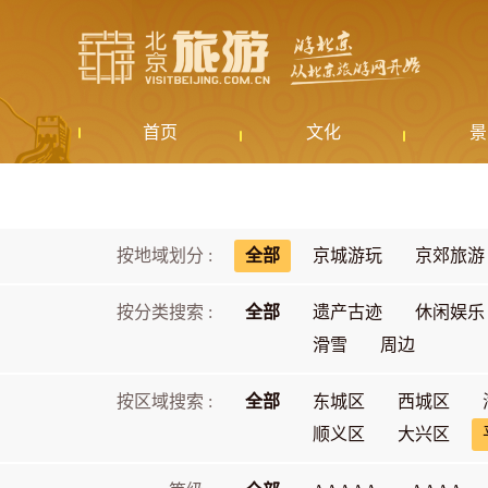
首页
文化
景
按地域划分 :
全部
京城游玩
京郊旅游
按分类搜索 :
全部
遗产古迹
休闲娱乐
滑雪
周边
按区域搜索 :
全部
东城区
西城区
顺义区
大兴区