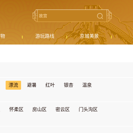
购物
游玩路线
京城美景
漂流
避暑
红叶
银杏
温泉
区
怀柔区
房山区
密云区
门头沟区