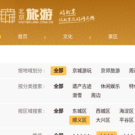
首页
文化
景区
按地域划分 :
全部
京城游玩
京郊旅游
周
按分类搜索 :
全部
遗产古迹
休闲娱乐
特
滑雪
周边
按区域搜索 :
全部
东城区
西城区
海淀区
顺义区
大兴区
平谷区