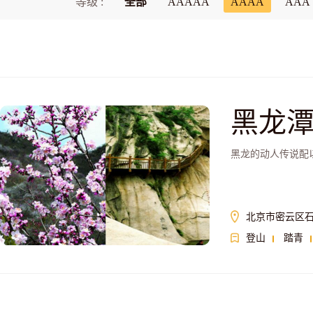
等级 :
全部
AAAAA
AAAA
AAA
黑龙
黑龙的动人传说配
北京市密云区
登山
踏青