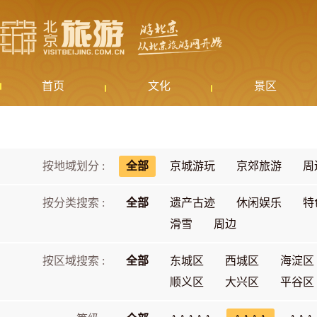
首页
文化
景区
按地域划分 :
全部
京城游玩
京郊旅游
周
按分类搜索 :
全部
遗产古迹
休闲娱乐
特
滑雪
周边
按区域搜索 :
全部
东城区
西城区
海淀区
顺义区
大兴区
平谷区