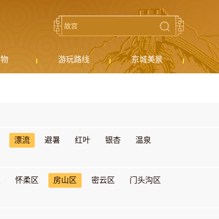
购物
游玩路线
京城美景
漂流
避暑
红叶
银杏
温泉
区
怀柔区
房山区
密云区
门头沟区