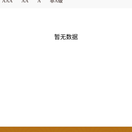
AAA
AA
A
非A级
暂无数据