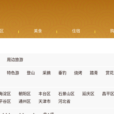
区
美食
住宿
周边旅游
特色游
登山
采摘
垂钓
烧烤
踏青
赏花
海淀区
朝阳区
丰台区
石景山区
延庆区
昌平
平谷区
通州区
天津市
河北省