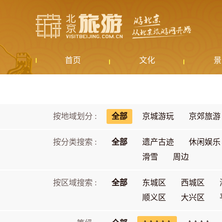
首页
文化
景
按地域划分 :
全部
京城游玩
京郊旅游
按分类搜索 :
全部
遗产古迹
休闲娱乐
滑雪
周边
按区域搜索 :
全部
东城区
西城区
顺义区
大兴区