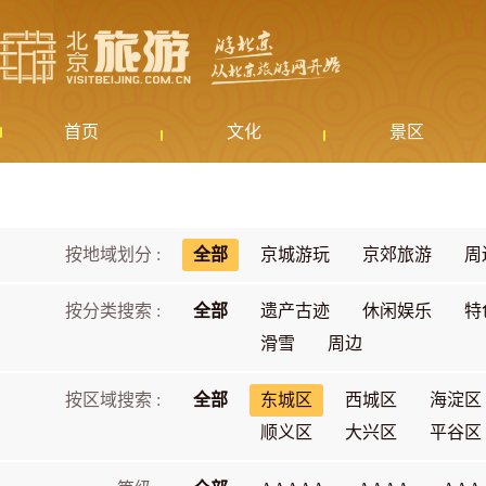
首页
文化
景区
按地域划分 :
全部
京城游玩
京郊旅游
周
按分类搜索 :
全部
遗产古迹
休闲娱乐
特
滑雪
周边
按区域搜索 :
全部
东城区
西城区
海淀区
顺义区
大兴区
平谷区