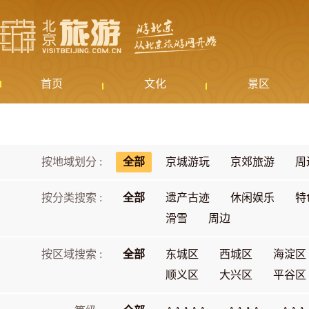
首页
文化
景区
按地域划分 :
全部
京城游玩
京郊旅游
周
按分类搜索 :
全部
遗产古迹
休闲娱乐
特
滑雪
周边
按区域搜索 :
全部
东城区
西城区
海淀区
顺义区
大兴区
平谷区