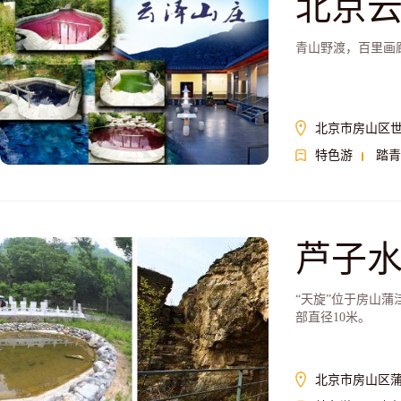
北京
青山野渡，百里画
北京市房山区
特色游
踏青
芦子
“天旋”位于房山蒲
部直径10米。
北京市房山区