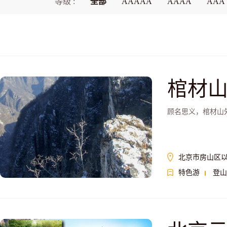
等级 :
全部
AAAAA
AAAA
AAA
棺材
顾名思义，棺材山
北京市房山区以
特色游
登山