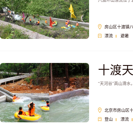
八渡环山漂流位于
房山区十渡镇
漂流
避暑
十渡
“天河谷”高山滑水
北京市房山区十
登山
漂流