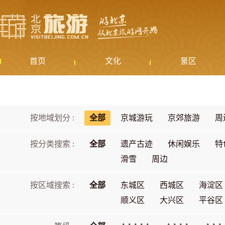
首页
文化
景区
按地域划分 :
全部
京城游玩
京郊旅游
周
按分类搜索 :
全部
遗产古迹
休闲娱乐
特
滑雪
周边
按区域搜索 :
全部
东城区
西城区
海淀区
顺义区
大兴区
平谷区