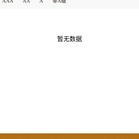
AAA
AA
A
非A级
暂无数据