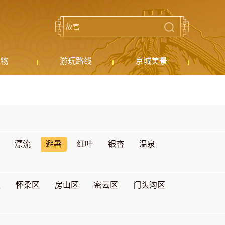
购物
游玩路线
京城美景
漂流
避暑
红叶
银杏
温泉
区
怀柔区
房山区
密云区
门头沟区