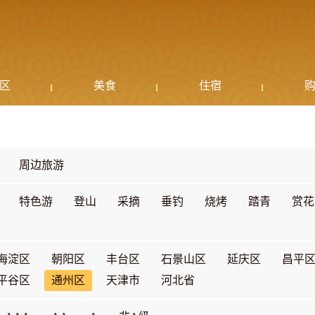
区
美食
住宿
周边旅游
特色游
登山
采摘
垂钓
烧烤
踏青
赏花
海淀区
朝阳区
丰台区
石景山区
延庆区
昌平
平谷区
通州区
天津市
河北省