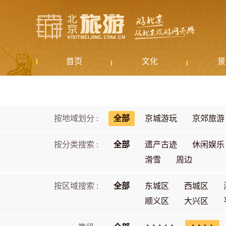
首页
文化
景
按地域划分 :
全部
京城游玩
京郊旅游
按分类搜索 :
全部
遗产古迹
休闲娱乐
滑雪
周边
按区域搜索 :
全部
东城区
西城区
顺义区
大兴区