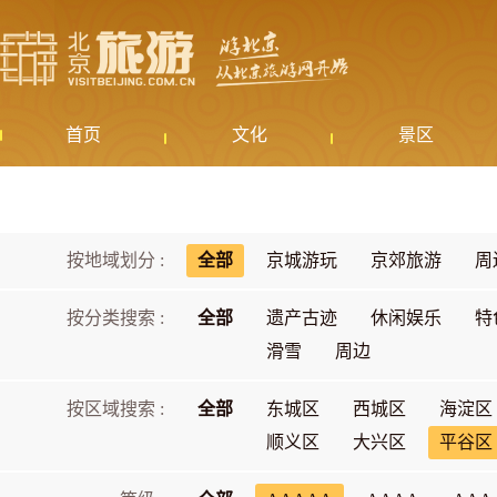
首页
文化
景区
按地域划分 :
全部
京城游玩
京郊旅游
周
按分类搜索 :
全部
遗产古迹
休闲娱乐
特
滑雪
周边
按区域搜索 :
全部
东城区
西城区
海淀区
顺义区
大兴区
平谷区