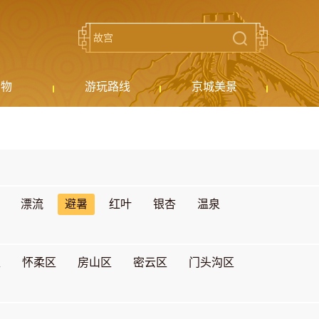
购物
游玩路线
京城美景
漂流
避暑
红叶
银杏
温泉
区
怀柔区
房山区
密云区
门头沟区