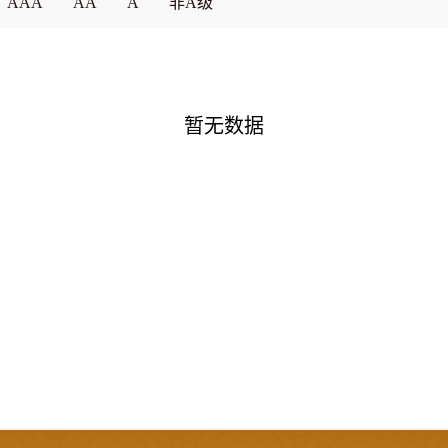
AAA
AA
A
非A级
暂无数据