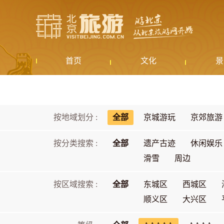
首页
文化
景
按地域划分 :
全部
京城游玩
京郊旅游
按分类搜索 :
全部
遗产古迹
休闲娱乐
滑雪
周边
按区域搜索 :
全部
东城区
西城区
顺义区
大兴区