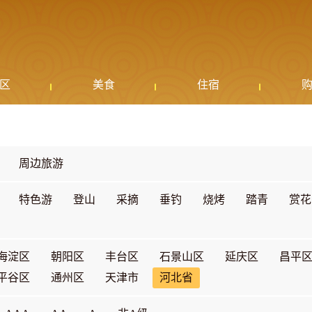
区
美食
住宿
周边旅游
特色游
登山
采摘
垂钓
烧烤
踏青
赏花
海淀区
朝阳区
丰台区
石景山区
延庆区
昌平
平谷区
通州区
天津市
河北省