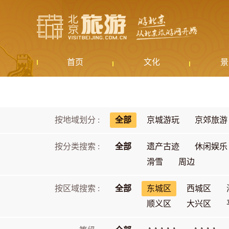
首页
文化
景
按地域划分 :
全部
京城游玩
京郊旅游
按分类搜索 :
全部
遗产古迹
休闲娱乐
滑雪
周边
按区域搜索 :
全部
东城区
西城区
顺义区
大兴区