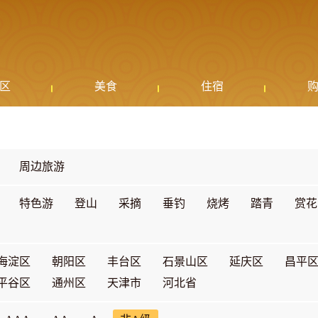
区
美食
住宿
周边旅游
特色游
登山
采摘
垂钓
烧烤
踏青
赏花
海淀区
朝阳区
丰台区
石景山区
延庆区
昌平
平谷区
通州区
天津市
河北省