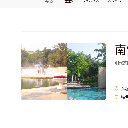
等级 :
全部
AAAAA
AAAA
南
明代这
东
特