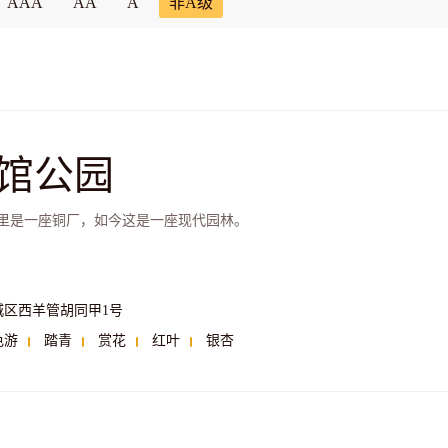
AAA
AA
A
非A级
馆公园
里是一座铜厂，如今这是一座现代园林。
城区西羊管胡同甲1号
色游
踏青
赏花
红叶
银杏