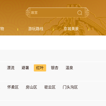
购物
游玩路线
京城美景
漂流
避暑
红叶
银杏
温泉
区
怀柔区
房山区
密云区
门头沟区