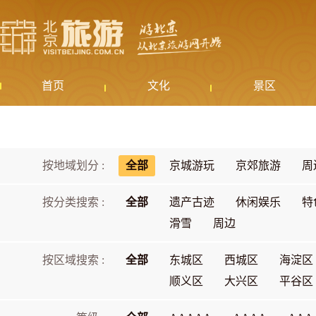
首页
文化
景区
按地域划分 :
全部
京城游玩
京郊旅游
周
按分类搜索 :
全部
遗产古迹
休闲娱乐
特
滑雪
周边
按区域搜索 :
全部
东城区
西城区
海淀区
顺义区
大兴区
平谷区