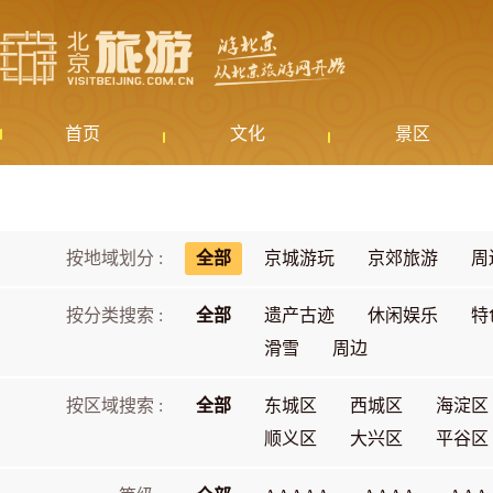
首页
文化
景区
按地域划分 :
全部
京城游玩
京郊旅游
周
按分类搜索 :
全部
遗产古迹
休闲娱乐
特
滑雪
周边
按区域搜索 :
全部
东城区
西城区
海淀区
顺义区
大兴区
平谷区