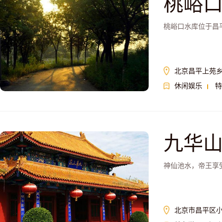
桃峪
桃峪口水库位于昌
北京昌平上苑
休闲娱乐
特
九华
神仙池水，帝王享
北京市昌平区