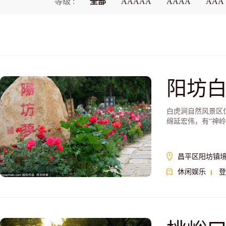
等级 :
全部
AAAAA
AAAA
AAA
阳坊
白虎涧自然风景区
绵延宏伟，有“神
色。
昌平区阳坊镇
休闲娱乐
登