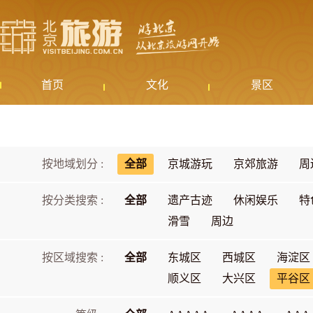
首页
文化
景区
按地域划分 :
全部
京城游玩
京郊旅游
周
按分类搜索 :
全部
遗产古迹
休闲娱乐
特
滑雪
周边
按区域搜索 :
全部
东城区
西城区
海淀区
顺义区
大兴区
平谷区