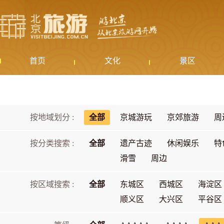
首页
文化
景区
按地域划分 :
全部
京城游玩
京郊旅游
周
按分类搜索 :
全部
遗产古迹
休闲娱乐
特
滑雪
周边
按区域搜索 :
全部
东城区
西城区
海淀区
顺义区
大兴区
平谷区