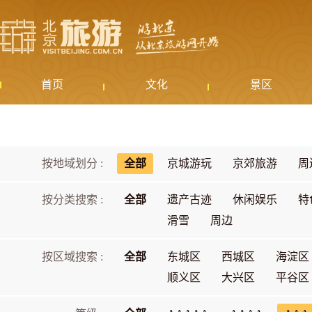
首页
文化
景区
按地域划分 :
全部
京城游玩
京郊旅游
周
按分类搜索 :
全部
遗产古迹
休闲娱乐
特
滑雪
周边
按区域搜索 :
全部
东城区
西城区
海淀区
顺义区
大兴区
平谷区