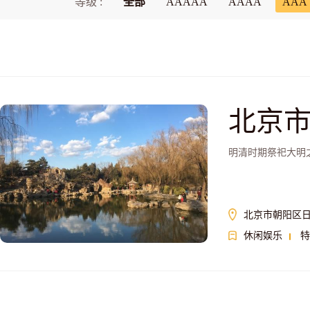
等级 :
全部
AAAAA
AAAA
AAA
北京
明清时期祭祀大明
北京市朝阳区日
休闲娱乐
特