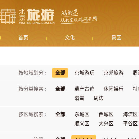
首页
文化
景区
按地域划分 :
全部
京城游玩
京郊旅游
周
按分类搜索 :
全部
遗产古迹
休闲娱乐
特
滑雪
周边
按区域搜索 :
全部
东城区
西城区
海淀区
顺义区
大兴区
平谷区