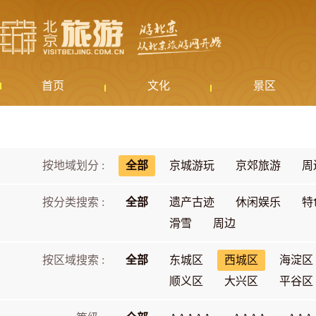
首页
文化
景区
按地域划分 :
全部
京城游玩
京郊旅游
周
按分类搜索 :
全部
遗产古迹
休闲娱乐
特
滑雪
周边
按区域搜索 :
全部
东城区
西城区
海淀区
顺义区
大兴区
平谷区