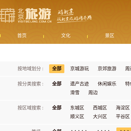
首页
文化
景区
按地域划分 :
全部
京城游玩
京郊旅游
周
按分类搜索 :
全部
遗产古迹
休闲娱乐
特
滑雪
周边
按区域搜索 :
全部
东城区
西城区
海淀区
顺义区
大兴区
平谷区