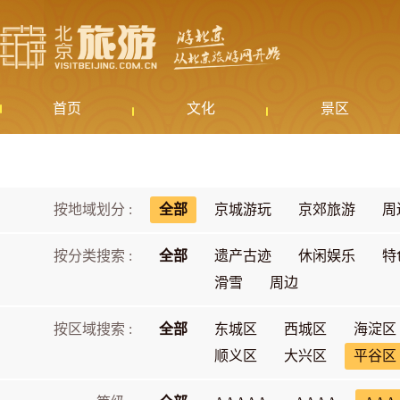
首页
文化
景区
按地域划分 :
全部
京城游玩
京郊旅游
周
按分类搜索 :
全部
遗产古迹
休闲娱乐
特
滑雪
周边
按区域搜索 :
全部
东城区
西城区
海淀区
顺义区
大兴区
平谷区