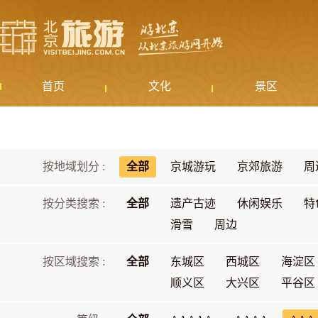
首页
文化
景区
按地域划分 :
全部
京城游玩
京郊旅游
周
按分类搜索 :
全部
遗产古迹
休闲娱乐
特
滑雪
周边
按区域搜索 :
全部
东城区
西城区
海淀区
顺义区
大兴区
平谷区