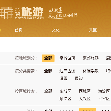
首页
文化
景区
按地域划分 :
全部
京城游玩
京郊旅游
周
按分类搜索 :
全部
遗产古迹
休闲娱乐
特
滑雪
周边
按区域搜索 :
全部
东城区
西城区
海淀区
顺义区
大兴区
平谷区