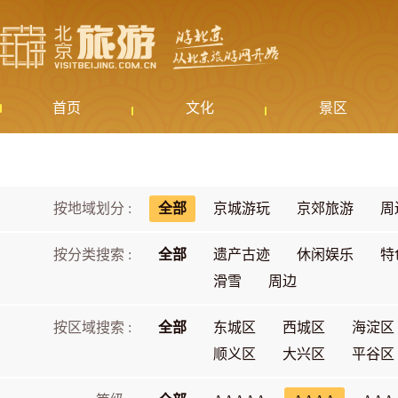
首页
文化
景区
按地域划分 :
全部
京城游玩
京郊旅游
周
按分类搜索 :
全部
遗产古迹
休闲娱乐
特
滑雪
周边
按区域搜索 :
全部
东城区
西城区
海淀区
顺义区
大兴区
平谷区