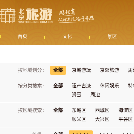
首页
文化
景区
按地域划分 :
全部
京城游玩
京郊旅游
周
按分类搜索 :
全部
遗产古迹
休闲娱乐
特
滑雪
周边
按区域搜索 :
全部
东城区
西城区
海淀区
顺义区
大兴区
平谷区