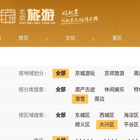
首页
文化
景区
按地域划分 :
全部
京城游玩
京郊旅游
周
按分类搜索 :
全部
遗产古迹
休闲娱乐
特
滑雪
周边
按区域搜索 :
全部
东城区
西城区
海淀区
顺义区
大兴区
平谷区