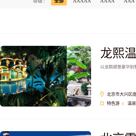
等级 :
全部
AAAAA
AAAA
AAA
龙熙
以龙熙顺景豪华别
北京市大兴区庞
特色游
温泉