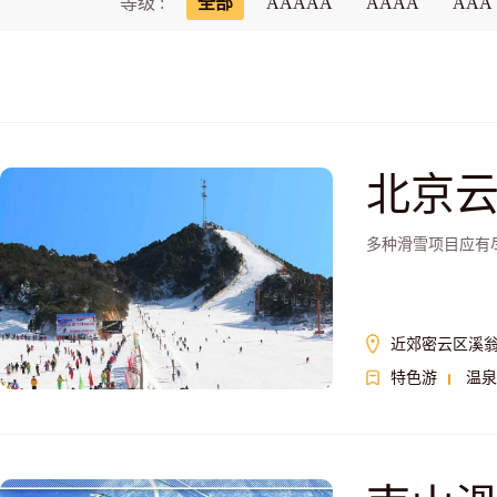
等级 :
全部
AAAAA
AAAA
AAA
北京
多种滑雪项目应有
近郊密云区溪翁
特色游
温泉