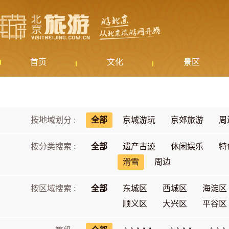
首页
文化
景区
按地域划分 :
全部
京城游玩
京郊旅游
周
按分类搜索 :
全部
遗产古迹
休闲娱乐
特
滑雪
周边
按区域搜索 :
全部
东城区
西城区
海淀区
顺义区
大兴区
平谷区