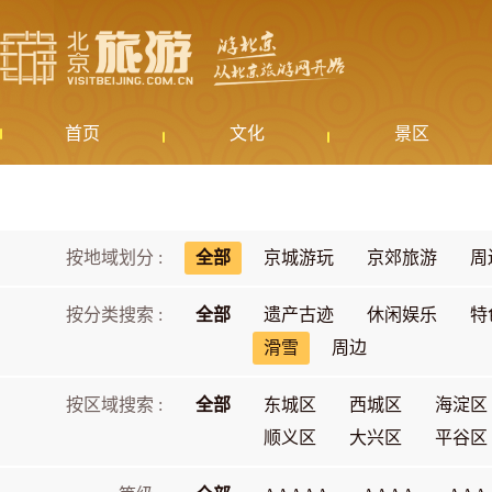
首页
文化
景区
按地域划分 :
全部
京城游玩
京郊旅游
周
按分类搜索 :
全部
遗产古迹
休闲娱乐
特
滑雪
周边
按区域搜索 :
全部
东城区
西城区
海淀区
顺义区
大兴区
平谷区