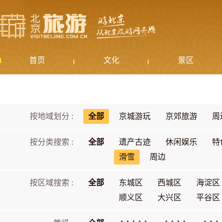
首页
文化
景区
按地域划分 :
全部
京城游玩
京郊旅游
周
按分类搜索 :
全部
遗产古迹
休闲娱乐
特
滑雪
周边
按区域搜索 :
全部
东城区
西城区
海淀区
顺义区
大兴区
平谷区