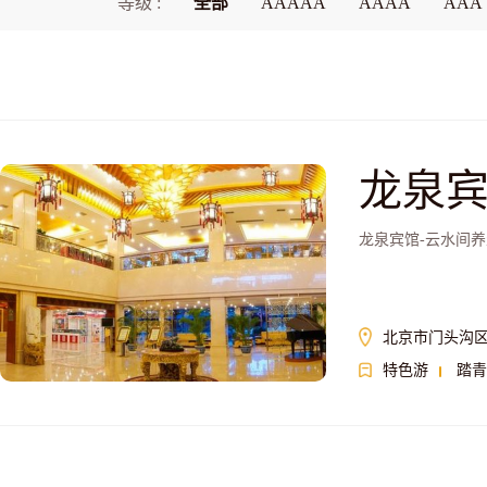
等级 :
全部
AAAAA
AAAA
AAA
龙泉
龙泉宾馆-云水间
北京市门头沟区
特色游
踏青