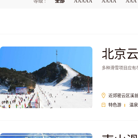
等级 :
全部
AAAAA
AAAA
AAA
北京
多种滑雪项目应有
近郊密云区溪翁
特色游
温泉