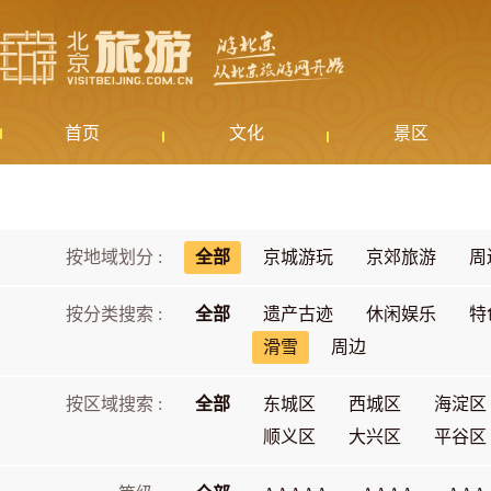
首页
文化
景区
按地域划分 :
全部
京城游玩
京郊旅游
周
按分类搜索 :
全部
遗产古迹
休闲娱乐
特
滑雪
周边
按区域搜索 :
全部
东城区
西城区
海淀区
顺义区
大兴区
平谷区