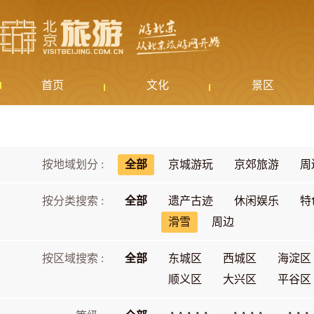
首页
文化
景区
按地域划分 :
全部
京城游玩
京郊旅游
周
按分类搜索 :
全部
遗产古迹
休闲娱乐
特
滑雪
周边
按区域搜索 :
全部
东城区
西城区
海淀区
顺义区
大兴区
平谷区