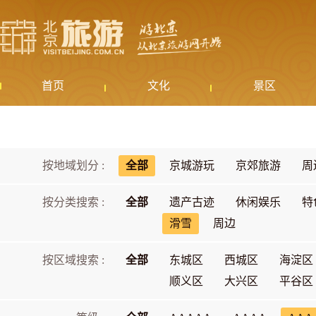
首页
文化
景区
按地域划分 :
全部
京城游玩
京郊旅游
周
按分类搜索 :
全部
遗产古迹
休闲娱乐
特
滑雪
周边
按区域搜索 :
全部
东城区
西城区
海淀区
顺义区
大兴区
平谷区